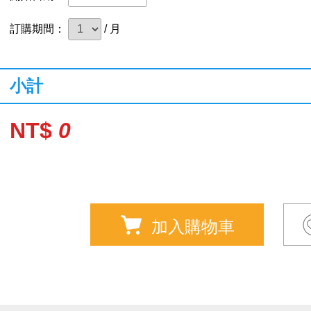
訂購期間：
/ 月
小計
NT$
0
加入購物車