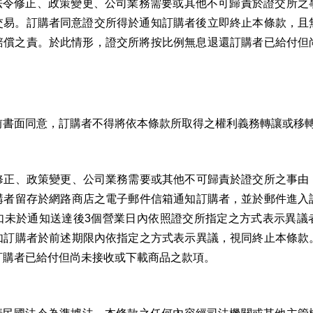
法令修正、政策變更、公司業務需要或其他不可歸責於證交所之
交易。訂購者同意證交所得於通知訂購者後立即終止本條款，且
賠償之責。於此情形，證交所將按比例無息退還訂購者已給付但
前書面同意，訂購者不得將依本條款所取得之權利義務轉讓或移
修正、政策變更、公司業務需要或其他不可歸責於證交所之事由
購者留存於網路商店之電子郵件信箱通知訂購者，並於郵件進入
如未於通知送達後3個營業日內依照證交所指定之方式表示異議
如訂購者於前述期限內依指定之方式表示異議，視同終止本條款
訂購者已給付但尚未接收或下載商品之款項。