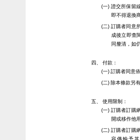
證交所保留
即不得退換
訂購者同意
成後立即查
同釐清，如
付款：
訂購者同意
除本條款另
使用限制：
訂購者訂購
開或移作他
訂購者訂購
容傳輸予其