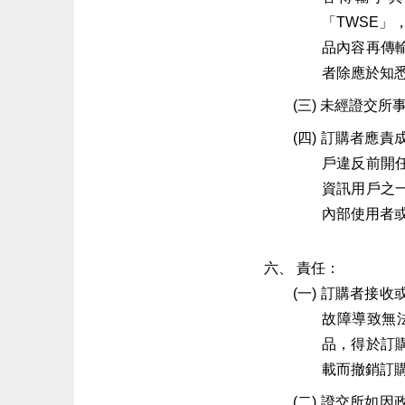
「TWSE」
品內容再傳
者除應於知
未經證交所
訂購者應責
戶違反前開
資訊用戶之
內部使用者
責任：
訂購者接收
故障導致無
品，得於訂
載而撤銷訂
證交所如因