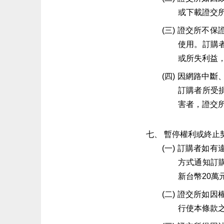
或下載證交
證交所不保
使用。訂購
或所失利益
因網路中斷
訂購者所受
害者，證交
暫停權利或終止
訂購者如有
方式通知訂
新台幣20萬
證交所如因
行使本條款