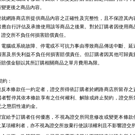
所變更後之商品內容。
證就網路商店所提供商品內容之正確性及完整性，且不保證其內
者應自行評估及承擔使用該等商品之後果。對於訂購者因使用商
，證交所不負任何損害賠償責任。
、電腦或系統故障、停電或不可抗力事由導致商品傳送中斷、延
損害及所失利益不負任何損害賠償責任。但訂購者因其他可歸責
所賠償金額以其所訂購相關商品之單月費用為限。
契約：
違反本條款任一約定者，證交所得依訂購者於網路商店所留存之
購者暫停其依本條款享有之任何權利、解除或終止契約，證交所
元之懲罰性違約金。
權宜給予訂購者任何優惠，不視為證交所同意修改或變更本條款
之某項權利者，亦不視為證交所放棄行使該項權利且不影響證交