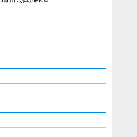
值 (仟元)|成分股權重